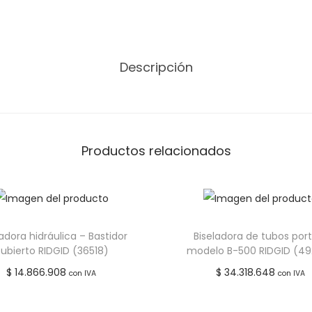
a
r
a
Descripción
s
a
n
i
t
Productos relacionados
a
r
i
o
dora hidráulica – Bastidor
Biseladora de tubos port
s
ubierto RIDGID (36518)
modelo B-500 RIDGID (4
K
$
14.866.908
$
34.318.648
con IVA
con IVA
3
Leer más
Leer más
5