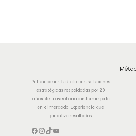
Añadir a lista de deseos
Métod
Potenciamos tu éxito con soluciones
estratégicas respaldadas por
28
años de trayectoria
ininterrumpida
en el mercado. Experiencia que
garantiza resultados.
Facebook
Instagram
TikTok
YouTube