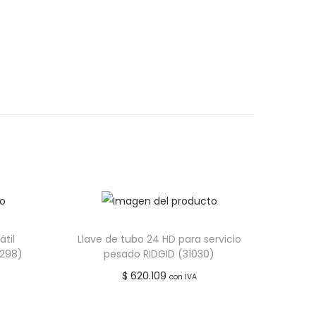
átil
Llave de tubo 24 HD para servicio
9298)
pesado RIDGID (31030)
$
620.109
con IVA
Añadir al carrito