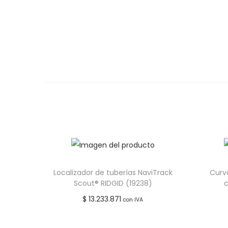
Localizador de tuberías NaviTrack
Curva
Scout® RIDGID (19238)
c
$
13.233.871
con IVA
Leer más