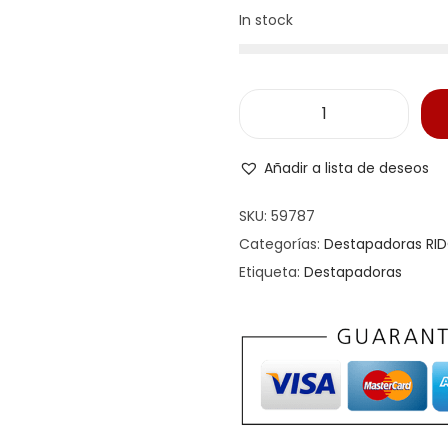
In stock
D
e
Añadir a lista de deseos
s
t
SKU:
59787
a
Categorías:
Destapadoras RID
p
Etiqueta:
Destapadoras
a
d
o
r
a
p