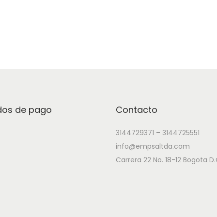
9
Añadir a lista de deseos
Añadir a lista de de
7
8
7
R
i
d
g
os de pago
Contacto
i
d
3144729371 – 3144725551
c
info@empsaltda.com
a
Carrera 22 No. 18-12 Bogota D.
n
t
i
d