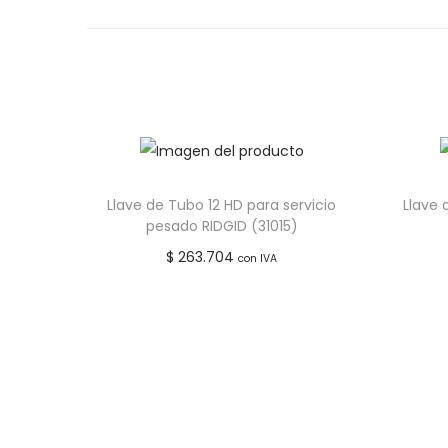
Añadir a lista de deseos
Llave de Tubo 12 HD para servicio
Llave 
pesado RIDGID (31015)
$
263.704
con IVA
Añadir al carrito
Añadir a lista de deseos