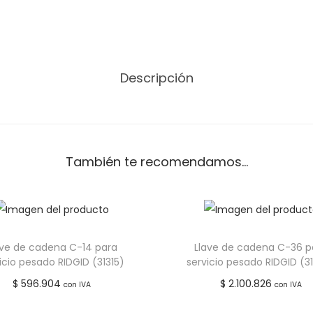
Descripción
También te recomendamos…
ave de cadena C-14 para
Llave de cadena C-36 p
icio pesado RIDGID (31315)
servicio pesado RIDGID (3
$
596.904
$
2.100.826
con IVA
con IVA
Leer más
Añadir al carrito