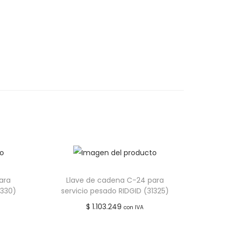
ara
Llave de cadena C-24 para
1330)
servicio pesado RIDGID (31325)
$
1.103.249
con IVA
Añadir al carrito