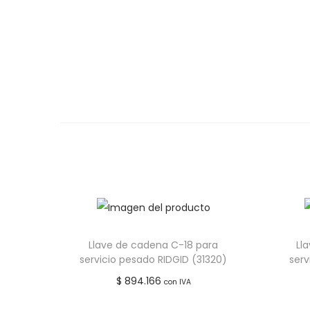
Llave de cadena C-18 para
Ll
servicio pesado RIDGID (31320)
serv
$
894.166
con IVA
Añadir al carrito