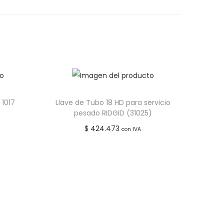
seos
Añadir a lista de deseos
 1017
Llave de Tubo 18 HD para servicio
pesado RIDGID (31025)
$
424.473
con IVA
Añadir al carrito
seos
Añadir a lista de deseos