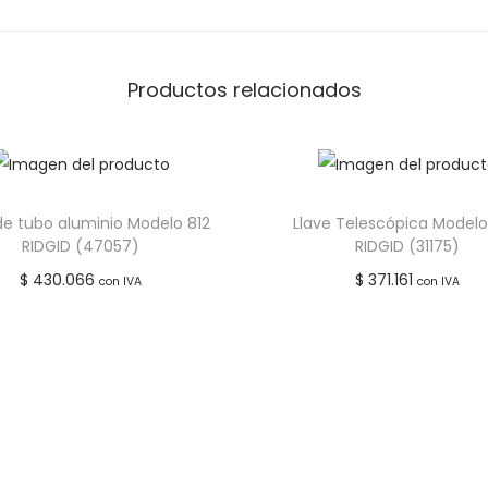
Añadir a lista de deseos
Añadir a lista de de
Productos relacionados
de tubo aluminio Modelo 812
Llave Telescópica Modelo
RIDGID (47057)
RIDGID (31175)
$
430.066
$
371.161
con IVA
con IVA
Leer más
Leer más
Añadir a lista de deseos
Añadir a lista de de