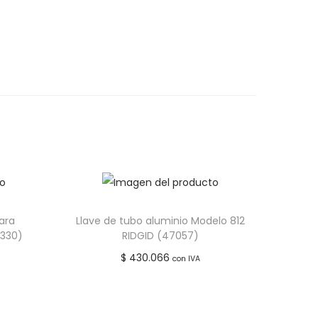
ara
Llave de tubo aluminio Modelo 812
1330)
RIDGID (47057)
$
430.066
con IVA
Leer más
seos
Añadir a lista de deseos