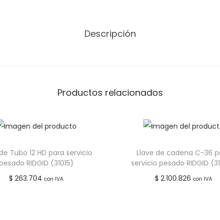
Descripción
Productos relacionados
 de Tubo 12 HD para servicio
Llave de cadena C-36 p
pesado RIDGID (31015)
servicio pesado RIDGID (3
$
263.704
$
2.100.826
con IVA
con IVA
Añadir al carrito
Añadir al carrito
Añadir a lista de deseos
Añadir a lista de de