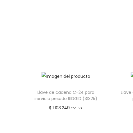
Llave de cadena C-24 para
Llave
servicio pesado RIDGID (31325)
$
1.103.249
con IVA
Añadir al carrito
Añadir a lista de deseos