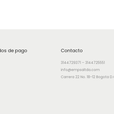
os de pago
Contacto
3144729371 – 3144725551
info@empsaltda.com
Carrera 22 No. 18-12 Bogota D.