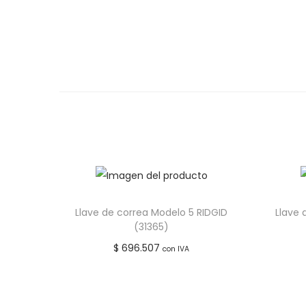
Llave de correa Modelo 5 RIDGID
Llave 
(31365)
$
696.507
con IVA
Leer más
Añadir a lista de deseos