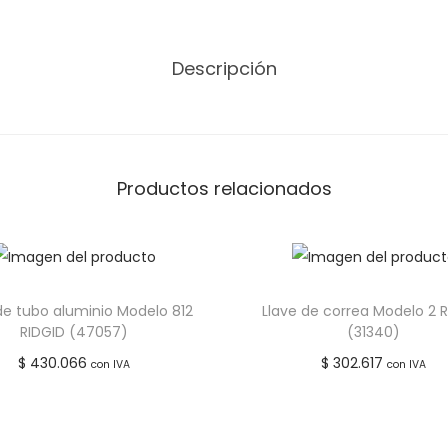
Descripción
Productos relacionados
de tubo aluminio Modelo 812
Llave de correa Modelo 2 
RIDGID (47057)
(31340)
$
430.066
$
302.617
con IVA
con IVA
Leer más
Leer más
Añadir a lista de deseos
Añadir a lista de de