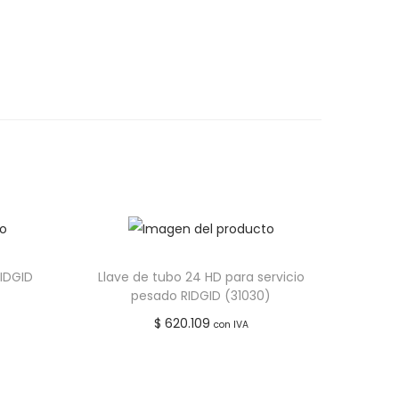
RIDGID
Llave de tubo 24 HD para servicio
pesado RIDGID (31030)
$
620.109
con IVA
Añadir al carrito
seos
Añadir a lista de deseos