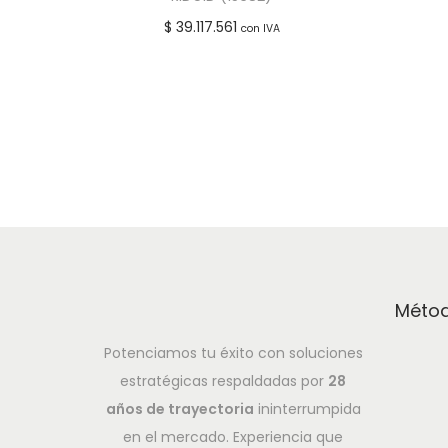
$
39.117.561
con IVA
Leer más
Añadir a lista de deseos
Métod
Potenciamos tu éxito con soluciones
estratégicas respaldadas por
28
años de trayectoria
ininterrumpida
en el mercado. Experiencia que