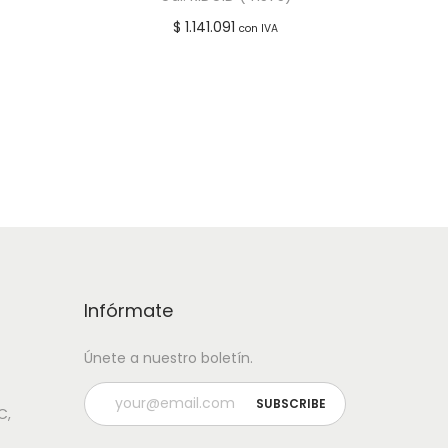
$
1.141.091
con IVA
Leer más
seos
Añadir a lista de deseos
Infórmate
Únete a nuestro boletín.
C,