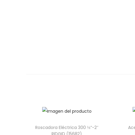
Roscadora Eléctrica 300 ⅛”-2″
Ace
RIDGID (15682)