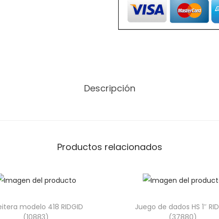
1
2
-
R
R
I
Descripción
D
G
I
D
(
Productos relacionados
3
0
1
1
itera modelo 418 RIDGID
Juego de dados HS 1″ RI
8
(10883)
(37880)