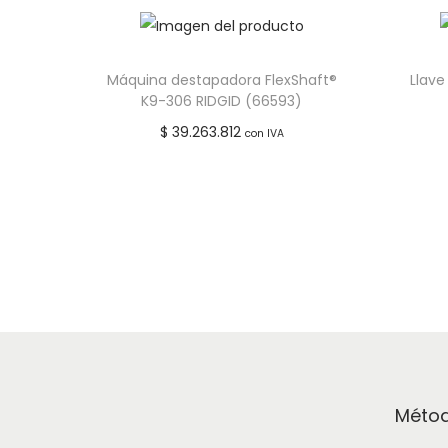
Máquina destapadora FlexShaft®
Llave
K9-306 RIDGID (66593)
$
39.263.812
con IVA
Leer más
Añadir a lista de deseos
Métod