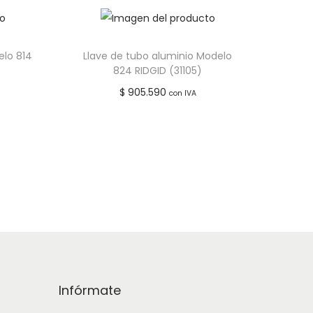
elo 814
Llave de tubo aluminio Modelo
824 RIDGID (31105)
$
905.590
con IVA
Añadir al carrito
seos
Añadir a lista de deseos
Infórmate