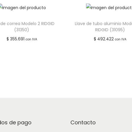
2
0
3
 de correa Modelo 2 RIDGID
Llave de tubo aluminio Mod
c
(31350)
RIDGID (31095)
a
$
355.691
$
492.422
con IVA
con IVA
n
Leer más
Leer más
t
i
Añadir a lista de deseos
Añadir a lista de de
d
a
d
os de pago
Contacto