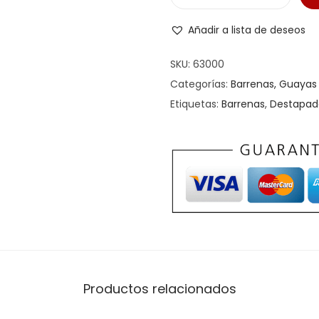
B
a
Añadir a lista de deseos
r
r
SKU:
63000
e
Categorías:
Barrenas, Guayas 
n
Etiquetas:
Barrenas
,
Destapad
a
d
e
B
u
l
b
o
T
Productos relacionados
-