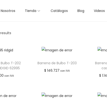
Nosotros
Tienda
Catálogos
Blog
Videos
 results
 Bulbo T-202
Barrena de Bulbo T-203
Barren
RIDGID 62995
ca
$
146.727
con IVA
00
$
1.1
con IVA
Añadir al carrito
 al carrito
Añadir a lista de
r a lista de
Añ
deseos
deseos