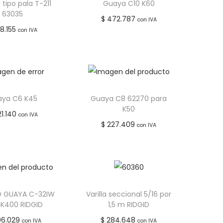
 tipo pala T-211
Guaya C10 K60
63035
$
472.787
con IVA
8.155
con IVA
Añadir al carrito
dir al carrito
Añadir a lista de
adir a lista de
deseos
deseos
ya C6 K45
Guaya C8 62270 para
K50
1.140
con IVA
$
227.409
con IVA
dir al carrito
Añadir al carrito
adir a lista de
Añadir a lista de
deseos
deseos
 GUAYA C-32IW
Varilla seccional 5/16 por
 K400 RIDGID
1,5 m RIDGID
96.029
$
284.648
con IVA
con IVA