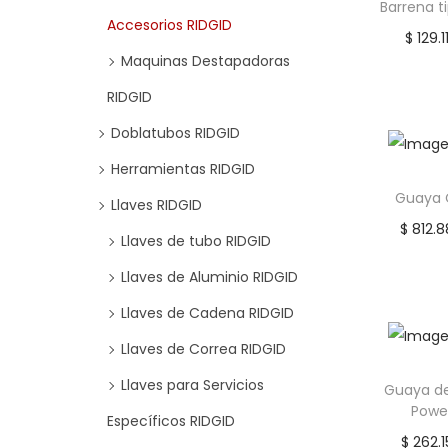
Barrena t
Accesorios RIDGID
$
129.1
Maquinas Destapadoras
Añadir
RIDGID
Añadi
Doblatubos RIDGID
Herramientas RIDGID
Guaya 
Llaves RIDGID
$
812.8
Llaves de tubo RIDGID
Le
Llaves de Aluminio RIDGID
Añadi
Llaves de Cadena RIDGID
Llaves de Correa RIDGID
Llaves para Servicios
Guaya d
Powe
Específicos RIDGID
$
262.1