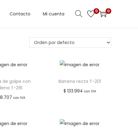
0
0
Contacto
Mi cuenta
a de golpe con
Barrena recta T-201
dena T-216
$
133.994
con IVA
48.707
con IVA
Añadir al carrito
Leer más
Añadir a lista de
adir a lista de
deseos
deseos