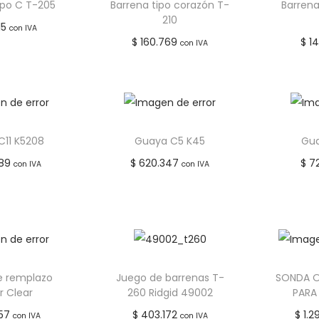
ipo C T-205
Barrena tipo corazón T-
Barrena
210
15
con IVA
$
160.769
$
14
con IVA
 al carrito
Añadir al carrito
Aña
r a lista de
Añadir a lista de
Añ
deseos
deseos
C11 K5208
Guaya C5 K45
Gua
89
$
620.347
$
72
con IVA
con IVA
er más
Leer más
Aña
r a lista de
Añadir a lista de
Añ
deseos
deseos
e remplazo
Juego de barrenas T-
SONDA O
r Clear
260 Ridgid 49002
PARA
57
$
403.172
$
1.2
con IVA
con IVA